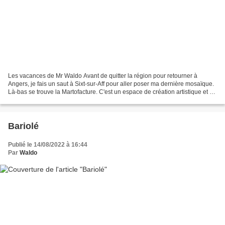
Les vacances de Mr Waldo Avant de quitter la région pour retourner à
Angers, je fais un saut à Sixt-sur-Aff pour aller poser ma dernière mosaïque.
Là-bas se trouve la Martofacture. C'est un espace de création artistique et de
construction de décors qui...
Bariolé
Publié le 14/08/2022 à 16:44
Par
Waldo