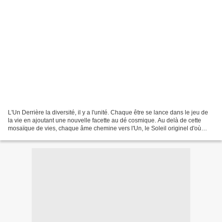
L'Un Derrière la diversité, il y a l'unité. Chaque être se lance dans le jeu de
la vie en ajoutant une nouvelle facette au dé cosmique. Au delà de cette
mosaïque de vies, chaque âme chemine vers l'Un, le Soleil originel d'où
émane toute lumière. Lorsque...