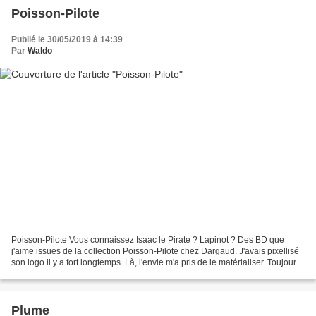
Poisson-Pilote
Publié le 30/05/2019 à 14:39
Par
Waldo
Poisson-Pilote Vous connaissez Isaac le Pirate ? Lapinot ? Des BD que
j'aime issues de la collection Poisson-Pilote chez Dargaud. J'avais pixellisé
son logo il y a fort longtemps. Là, l'envie m'a pris de le matérialiser. Toujours
dans ma lancée de sortie...
Plume