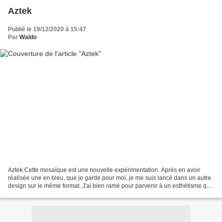
Aztek
Publié le 19/12/2020 à 15:47
Par
Waldo
Aztek Cette mosaïque est une nouvelle expérimentation. Après en avoir
réalisée une en bleu, que je garde pour moi, je me suis lancé dans un autre
design sur le même format. J'ai bien ramé pour parvenir à un esthétisme qui
me convenait à peu près. J'ai...