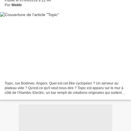
Publié le 07/04/2018 à 22:44
Par
Waldo
Topic, rue Bodinier, Angers. Quel est cet être cyclopéen ? Un serveur au
plateau vide ? Qu'est-ce qu'il veut nous dire ? Topic est apparu sur le mur à
côté de l'Alambic Electric, un bar rempli de créations originales qui sortent
des murs, descendent du...