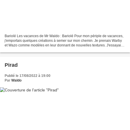
Bariolé Les vacances de Mr Waldo : Bariolé Pour mon périple de vacances,
j'emportais quelques créations à semer sur mon chemin. Je prenais Warby
et Wazo comme modèles en leur donnant de nouvelles textures. J'essayais
de mettre des couleurs sans être trop...
Pirad
Publié le 17/08/2022 à 19:00
Par
Waldo