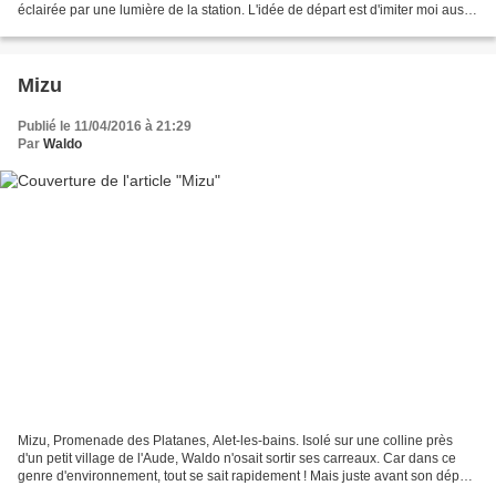
éclairée par une lumière de la station. L'idée de départ est d'imiter moi aussi
un panneau de rue avec un...
Mizu
Publié le 11/04/2016 à 21:29
Par
Waldo
Mizu, Promenade des Platanes, Alet-les-bains. Isolé sur une colline près
d'un petit village de l'Aude, Waldo n'osait sortir ses carreaux. Car dans ce
genre d'environnement, tout se sait rapidement ! Mais juste avant son départ,
Waldo en profite pour s'engouffrer...