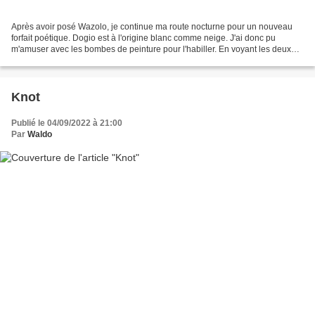
Après avoir posé Wazolo, je continue ma route nocturne pour un nouveau
forfait poétique. Dogio est à l'origine blanc comme neige. J'ai donc pu
m'amuser avec les bombes de peinture pour l'habiller. En voyant les deux
cercles blancs de ses yeux, j'ai tout...
Knot
Publié le 04/09/2022 à 21:00
Par
Waldo