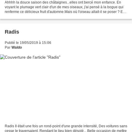
Ahhhh la douce saison des châtaignes...elles ont bercé mon enfance. En
voyant le plumage vert clair d'un de mes oiseaux, j'ai pensé à la bogue qui
renferme ce délicieux fruit d'automne.Mais où l'oiseau allait-il se poser ? Eh
bien à Angers il y a un marchand...
Radis
Publié le 19/05/2019 à 15:06
Par
Waldo
Radis Il était une fois un rond-point d'une grande intensité, Des voitures sans
cesse le traversaient, Rendant le lieu bien désolé... Belle occasion de mettre