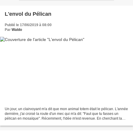
L'envol du Pélican
Publié le 17/06/2019 à 08:00
Par
Waldo
Un jour, un clairvoyant m'a dit que mon animal totem était le pélican. L'année
dernière, j'ai croisé la route d'un mec qui m'a dit: "Faut que tu fasses un
pélican en mosaïque". Récemment, l'idée m'est revenue. En cherchant la
symbolique de l'animal, j'ai...