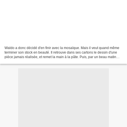
Waldo a donc décidé d'en finir avec la mosaïque. Mais il veut quand même
terminer son stock en beauté. Il retrouve dans ses cartons le dessin d'une
pièce jamais réalisée, et remet la main à la pâte. Puis, par un beau matin
d'avril, notre ami sort discrètement...