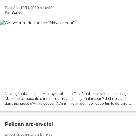
Publié le 10/11/2019 à 16:00
Par
Waldo
Navet géant Un matin, Mr playmobil alias Fast Freak, m'envoie un message :
"J'ai des carreaux de carrelage sous la main, ça t'intéresse ? Je te les cache
dans ma pièce d'Art au couvent". Ainsi m'était donnée l'opportunité de faire
les choses en grand...
Pélican arc-en-ciel
Publié le 29/11/2020 à 13:32