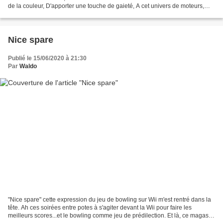
de la couleur, D'apporter une touche de gaieté, A cet univers de moteurs,
C'est alors qu'apparait...
Nice spare
Publié le 15/06/2020 à 21:30
Par
Waldo
"Nice spare" cette expression du jeu de bowling sur Wii m'est rentré dans la
tête. Ah ces soirées entre potes à s'agiter devant la Wii pour faire les
meilleurs scores...et le bowling comme jeu de prédilection. Et là, ce magasin