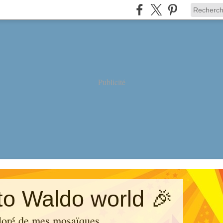
Publicité
o Waldo world 🎉
loré de mes mosaïques.