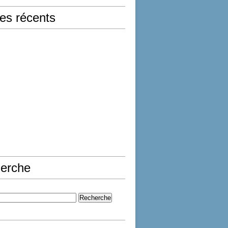
les récents
erche