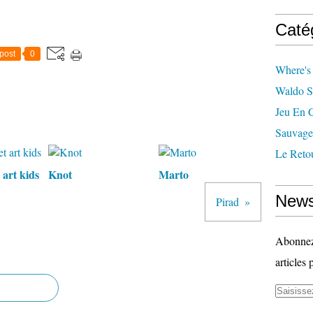
Caté
post
0
Where's
Waldo S
Jeu En 
Sauvage
Le Reto
 art kids
Knot
Marto
News
Pirad
Abonnez-
articles 