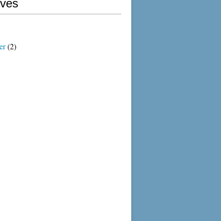
ives
er
(2)