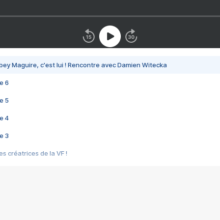
bey Maguire, c'est lui ! Rencontre avec Damien Witecka
e 6
e 5
e 4
e 3
s créatrices de la VF !
e 2
e 1
e Mektoub My Love arrive enfin ! Rencontre avec Shaïn Boumedine et Sal