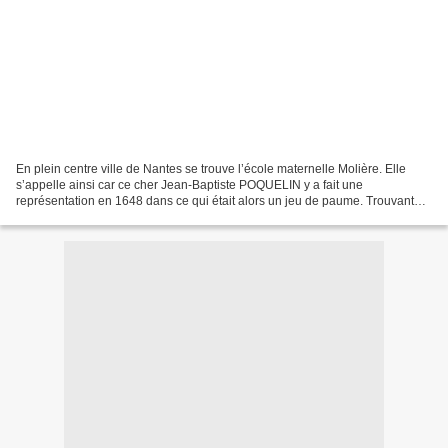
En plein centre ville de Nantes se trouve l’école maternelle Molière. Elle
s’appelle ainsi car ce cher Jean-Baptiste POQUELIN y a fait une
représentation en 1648 dans ce qui était alors un jeu de paume. Trouvant
l’entrée de l’école un peu triste, Mr Costaud...