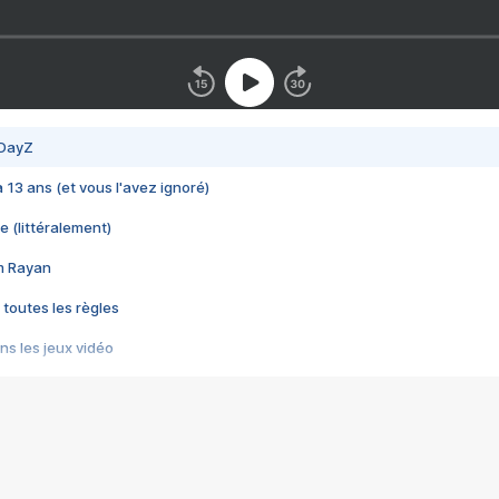
 DayZ
 a 13 ans (et vous l'avez ignoré)
e (littéralement)
im Rayan
 toutes les règles
s les jeux vidéo
us choquant de Rockstar ? - Le scandale BULLY
e plus moche de Steam
du RÊVE tourne au CAUCHEMAR