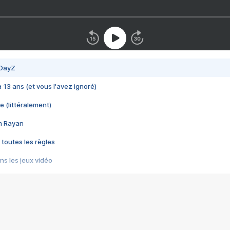
 DayZ
 a 13 ans (et vous l'avez ignoré)
e (littéralement)
im Rayan
 toutes les règles
s les jeux vidéo
us choquant de Rockstar ? - Le scandale BULLY
e plus moche de Steam
du RÊVE tourne au CAUCHEMAR