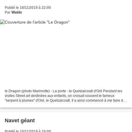
Publié le 18/11/2019 à 22:00
Par
Waldo
le Dragon (photo Marimotte) - La porte - le Quetzalcoatl d'Oré Pendant les
visites Street art destinées aux enfants, on croisait souvent le fameux
"serpent à plumes" d'Oré, le Quetzalcoatl. Il a ainsi commencé à me faire de
l’œil. J'ai donc...
Navet géant
Publié le 10/11/2019 à 16:00