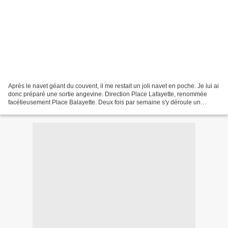
Après le navet géant du couvent, il me restait un joli navet en poche. Je lui ai
donc préparé une sortie angevine. Direction Place Lafayette, renommée
facétieusement Place Balayette. Deux fois par semaine s'y déroule un
marché garni d'une grande diversité...