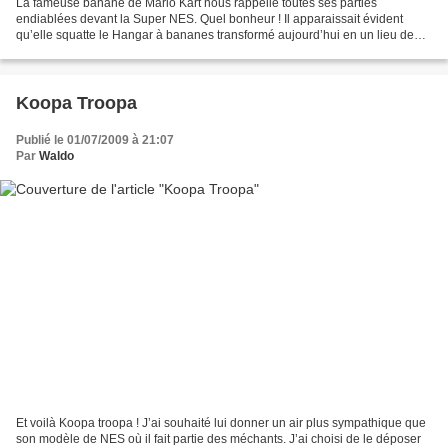
La fameuse banane de Mario Kart nous rappelle toutes ses parties
endiablées devant la Super NES. Quel bonheur ! Il apparaissait évident
qu’elle squatte le Hangar à bananes transformé aujourd’hui en un lieu de
fête. Pendant la pose un garde et son énorme...
Koopa Troopa
Publié le 01/07/2009 à 21:07
Par
Waldo
Et voilà Koopa troopa ! J’ai souhaité lui donner un air plus sympathique que
son modèle de NES où il fait partie des méchants. J’ai choisi de le déposer