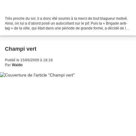
Très proche du sol, il a donc été soumis à la merci de tout blagueur motivé.
Ainsi, on lui a d’abord posé un autocollant sur le pif. Puis la « Brigade anti-
tag » de la ville, qui était dans une période de grande forme, a décidé de le
cacher par un coup...
Champi vert
Publié le 15/06/2009 à 18:16
Par
Waldo