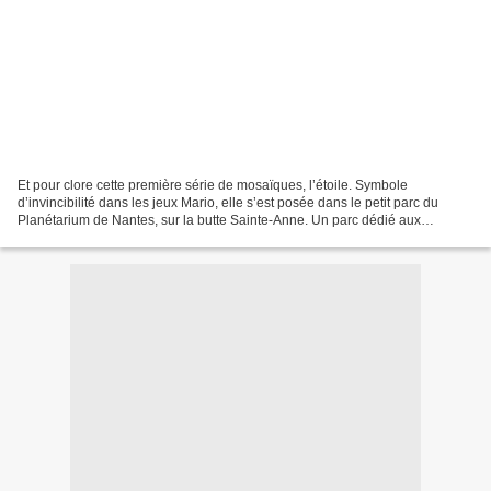
Et pour clore cette première série de mosaïques, l’étoile. Symbole
d’invincibilité dans les jeux Mario, elle s’est posée dans le petit parc du
Planétarium de Nantes, sur la butte Sainte-Anne. Un parc dédié aux
planètes et autres étrangetés galactiques....