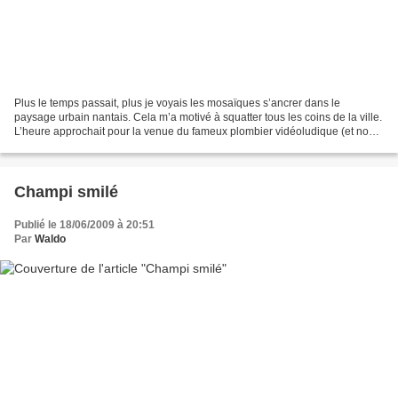
Plus le temps passait, plus je voyais les mosaïques s’ancrer dans le
paysage urbain nantais. Cela m’a motivé à squatter tous les coins de la ville.
L’heure approchait pour la venue du fameux plombier vidéoludique (et non
polonais). J’ai donc choisi la...
Champi smilé
Publié le 18/06/2009 à 20:51
Par
Waldo