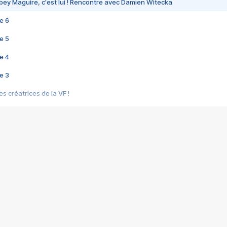
bey Maguire, c'est lui ! Rencontre avec Damien Witecka
e 6
e 5
e 4
e 3
s créatrices de la VF !
e 2
e 1
e Mektoub My Love arrive enfin ! Rencontre avec Shaïn Boumedine et Sal
i : après Toni en famille
elle réalise le bouleversant Dites lui que je l'aime
ais ! Rencontre autour de Vie privée de Rebecca Zlotowski
 de Marguerite, Grave... Rencontre avec Ella Rumpf