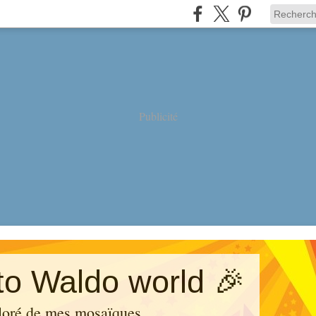
Publicité
o Waldo world 🎉
loré de mes mosaïques.