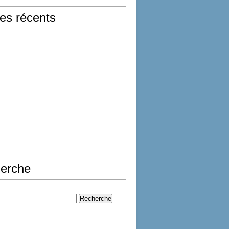
les récents
erche