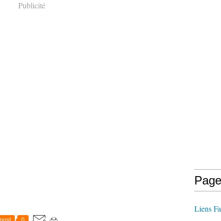
Publicité
Page
Liens Fa
post
0