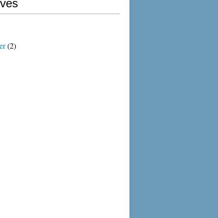
ives
er
(2)