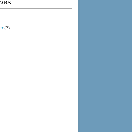
ives
er
(2)