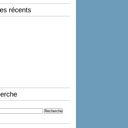
les récents
erche