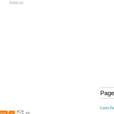
Publicité
Page
Liens Fa
post
0