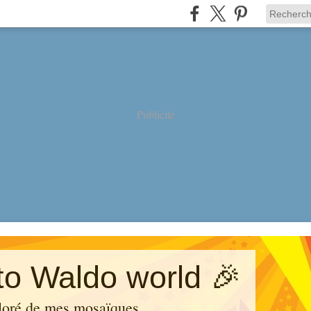
Publicité
o Waldo world 🎉
loré de mes mosaïques.