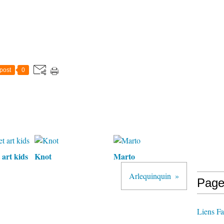
post
0
 art kids
Knot
Marto
Arlequinquin
Page
Liens Fa