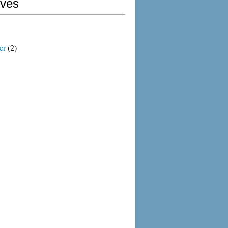
ives
er
(2)