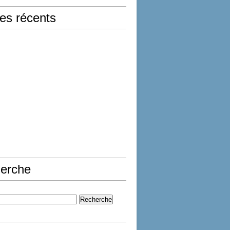
les récents
erche