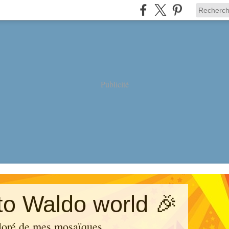
Publicité
o Waldo world 🎉
loré de mes mosaïques.