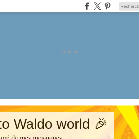
Publicité
o Waldo world 🎉
loré de mes mosaïques.