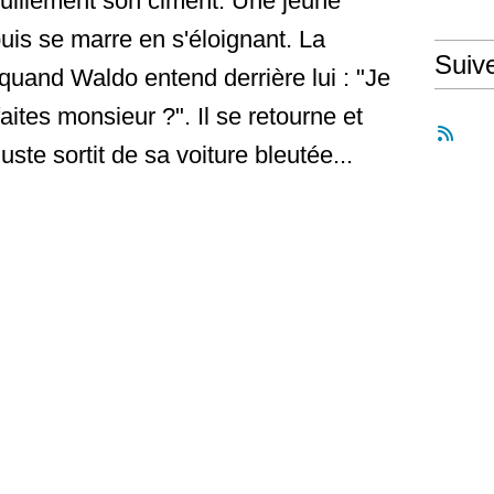
quillement son ciment. Une jeune
is se marre en s'éloignant. La
Suiv
quand Waldo entend derrière lui : "Je
ites monsieur ?". Il se retourne et
uste sortit de sa voiture bleutée...