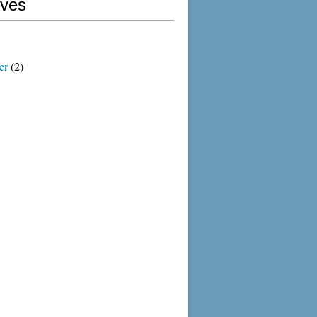
ives
er
(2)