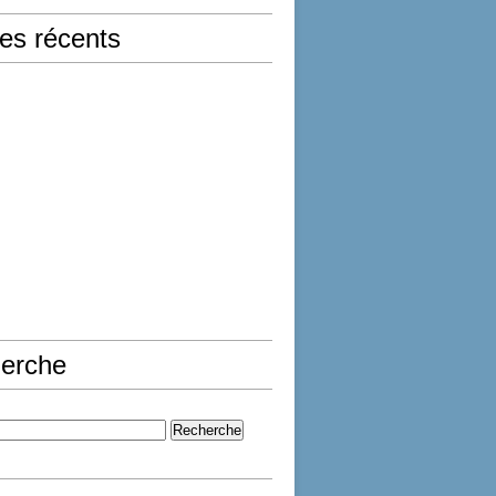
les récents
erche