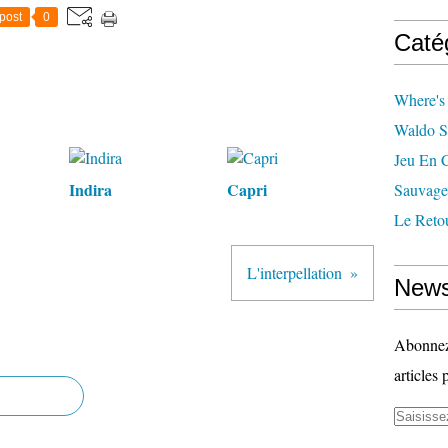
post
0
Caté
Where's
Waldo S
Jeu En 
Indira
Capri
Sauvage
Le Reto
L'interpellation
News
Abonnez-
articles 